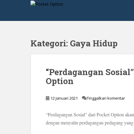
S
k
i
p
t
o
Kategori:
Gaya Hidup
m
a
i
n
“Perdagangan Sosial”
c
Option
o
n
t
12 Januari 2021
Tinggalkan komentar
e
n
t
“Perdagangan Sosial” dari Pocket Option ak
dengan menyalin perdagangan pedagang yang 