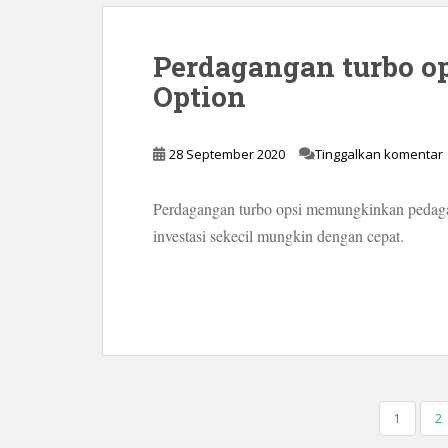
Perdagangan turbo op
Option
28 September 2020
Tinggalkan komentar
Perdagangan turbo opsi memungkinkan pedag
investasi sekecil mungkin dengan cepat.
PAGINASI
1
2
POS