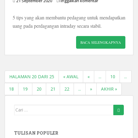
21 September 2020
Tinggalkan komentar
5 tips yang akan membantu pedagang untuk mendapatkan
uang pada perdagangan intraday secara stabil.
BACA SELENGKAPNYA
HALAMAN 20 DARI 25
« AWAL
«
...
10
...
18
19
20
21
22
...
»
AKHIR »
Mencari:
TULISAN POPULER