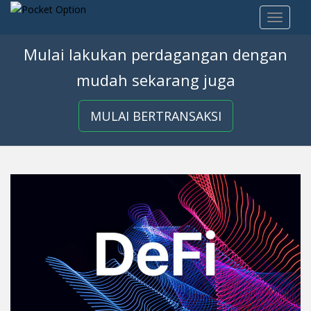
S
TOGGLE
k
i
Mulai lakukan perdagangan dengan
p
t
mudah sekarang juga
o
m
MULAI BERTRANSAKSI
a
i
n
c
o
n
t
e
n
t